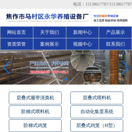
电话：15138017787/15138017787
网站首页
关于我们
新闻中心
产品展示
资质荣誉
案例展示
视频中心
联系我们
层叠式履带清粪机
层叠式喂料机
阶梯式喂料机
自动化集蛋系统
阶梯式鸡笼
层叠式鸡笼（H型）