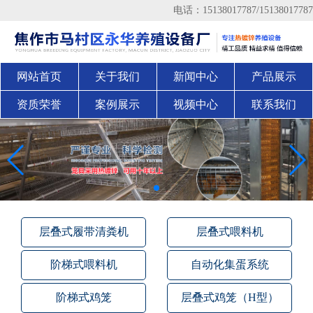
电话：15138017787/15138017787
网站首页
关于我们
新闻中心
产品展示
资质荣誉
案例展示
视频中心
联系我们
层叠式履带清粪机
层叠式喂料机
阶梯式喂料机
自动化集蛋系统
阶梯式鸡笼
层叠式鸡笼（H型）