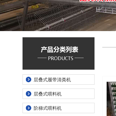
层叠式履带清粪机
层叠式喂料机
阶梯式喂料机