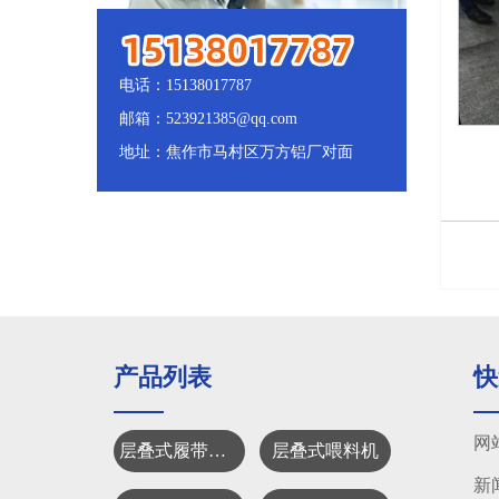
电话：15138017787
邮箱：523921385@qq.com
地址：焦作市马村区万方铝厂对面
产品列表
快
网
层叠式履带清粪机
层叠式喂料机
新