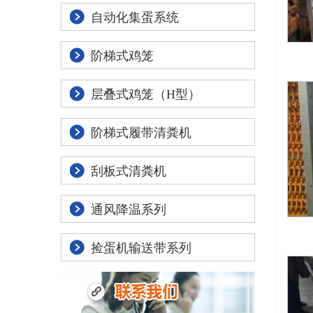
自动化集蛋系统
阶梯式鸡笼
层叠式鸡笼（H型）
阶梯式履带清粪机
刮板式清粪机
通风降温系列
捡蛋机输送带系列