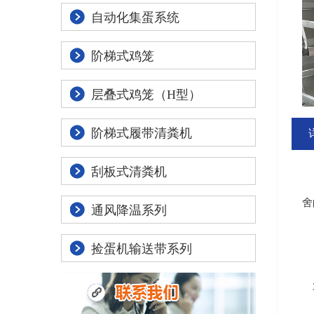
自动化集蛋系统
阶梯式鸡笼
层叠式鸡笼（H型）
阶梯式履带清粪机
刮板式清粪机
本
舍
通风降温系列
1
捡蛋机输送带系列
2
3