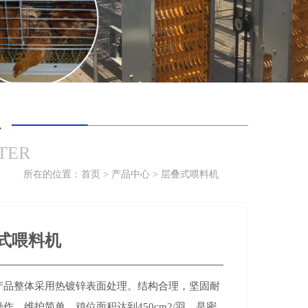
心
TER
所在的位置：
首页
>
产品中心
>
层叠式喂料机
式喂料机
整体采用热镀锌表面处理。结构合理，坚固耐
作，维护简单，鸡位面积达到450cm2/羽，是密