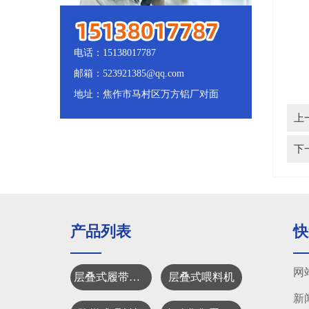
4
5
电话：15138017787
6
邮箱：523921385@qq.com
地址：焦作市马村区万方铝厂对面
上
下
产品列表
快
网
层叠式履带清粪机
层叠式喂料机
新