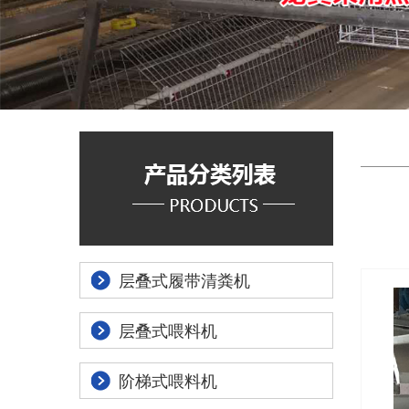
层叠式履带清粪机
层叠式喂料机
阶梯式喂料机