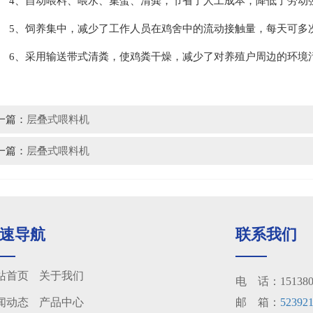
、自动喂料、喂水、集蛋、清粪，节省了人工成本，降低了劳动
、饲养集中，减少了工作人员在鸡舍中的流动接触量，每天可多次
、采用输送带式清粪，使鸡粪干燥，减少了对养殖户周边的环境
一篇：
层叠式喂料机
一篇：
层叠式喂料机
速导航
联系我们
站首页
关于我们
电 话：1513801
闻动态
产品中心
邮 箱：
52392