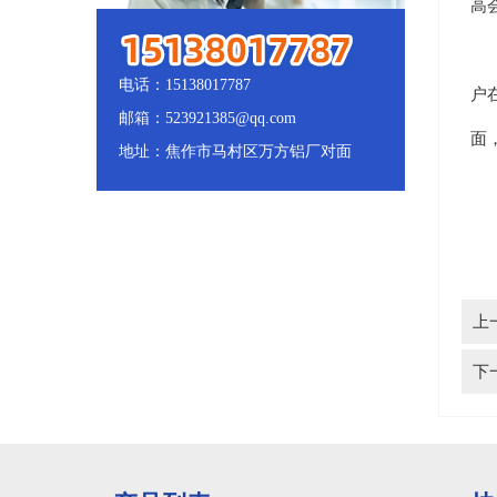
高
5
电话：15138017787
户
邮箱：523921385@qq.com
面
地址：焦作市马村区万方铝厂对面
上
下