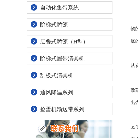
自动化集蛋系统
1
阶梯式鸡笼
物
底
层叠式鸡笼（H型）
2
阶梯式履带清粪机
从
刮板式清粪机
3
致
通风降温系列
出
捡蛋机输送带系列
4
3