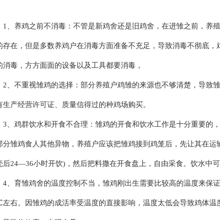
、养鸡之前不消毒：不管是新鸡舍还是旧鸡舍，在进雏之前，养殖
的存在，但是多数养鸡户在消毒方面准备不充足，导致消毒不彻底，
的消毒，方方面面的设备以及工具都要消毒，
、不重视雏鸡的选择：部分养殖户鸡雏的来源也不够清楚，导致雏
有生产经营许可证、质量信得过的种鸡场购买。
、鸡群饮水和开食不合理：雏鸡的开食和饮水工作是十分重要的，
部分雏鸡食人其他异物，养殖户应该把雏鸡接到鸡笼后，先让其在运输
壳后24—36小时开饮)，然后把料撒在开食盘上，自由采食。饮水中
、育雏鸡舍的温度控制不当，雏鸡刚出生需要比较高的温度来保证健
5℃左右。因雏鸡的成活率受温度的直接影响，温度太低会导致鸡体温