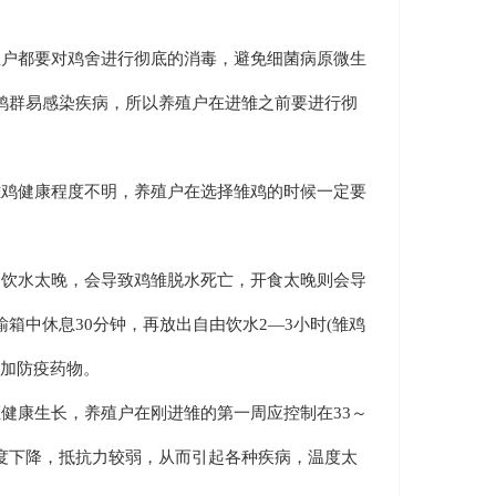
户都要对鸡舍进行彻底的消毒，避免细菌病原微生
鸡群易感染疾病，所以养殖户在进雏之前要进行彻
鸡健康程度不明，养殖户在选择雏鸡的时候一定要
饮水太晚，会导致鸡雏脱水死亡，开食太晚则会导
箱中休息30分钟，再放出自由饮水2—3小时(雏鸡
可加防疫药物。
康生长，养殖户在刚进雏的第一周应控制在33～
度下降，抵抗力较弱，从而引起各种疾病，温度太