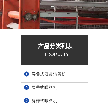
层叠式履带清粪机
层叠式喂料机
阶梯式喂料机